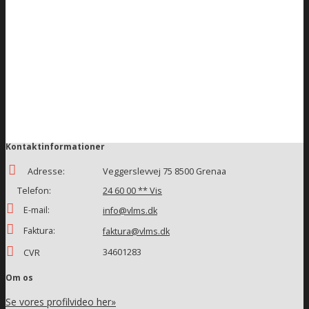
Kontaktinformationer
Adresse:
Veggerslevvej 75 8500 Grenaa
Telefon:
24 60 00 ** Vis
E-mail:
info@vlms.dk
Faktura:
faktura@vlms.dk
34601283
CVR
Om os
Se vores profilvideo her»