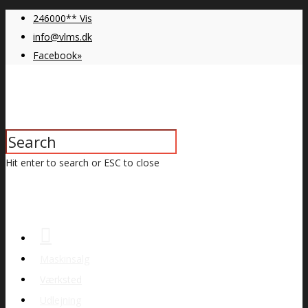
246000** Vis
info@vlms.dk
Facebook»
Hit enter to search or ESC to close
Maskinsalg
Værksted
Udlejning